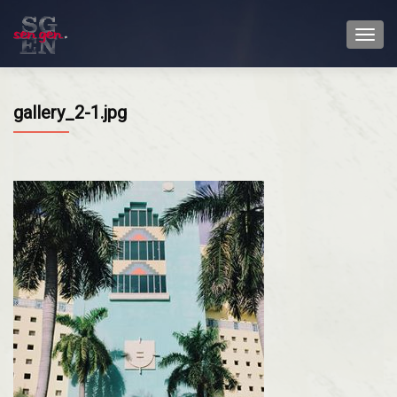
TOGG
gallery_2-1.jpg