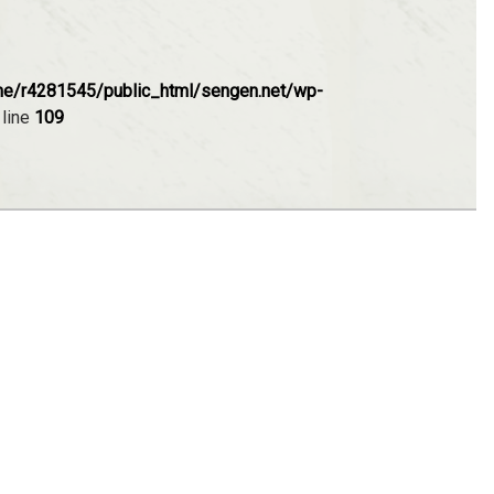
e/r4281545/public_html/sengen.net/wp-
 line
109