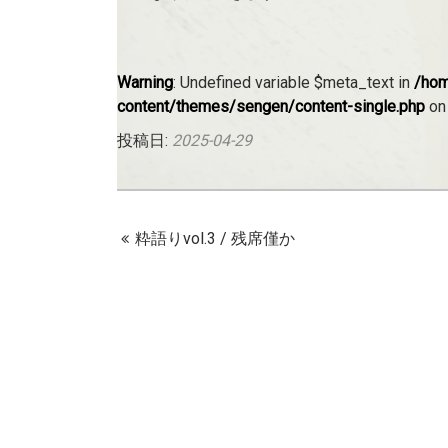
Warning
: Undefined variable $meta_text in
/hom
content/themes/sengen/content-single.php
on
投稿日:
2025-04-29
粋語りvol.3 / 残席僅か