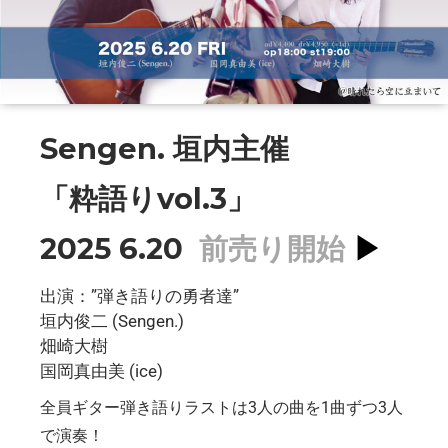
Sengen. 垣内主催
「粋語りvol.3」
2025 6.20
前売り開始
▶︎
出演：”弾き語りの勇者達”
垣内俊二 (Sengen.)
畑崎大樹
国岡真由美 (ice)
全員ギター弾き語りラストは3人の曲を1曲ずつ3人
で演奏！