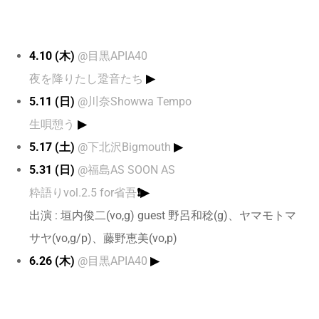
4.10 (木)
@目黒APIA40
夜を降りたし跫音たち
▶︎
5.11 (日)
@川奈Showwa Tempo
生唄憩う
▶︎
5.17 (土)
@下北沢Bigmouth
▶︎
5.31
(日)
@福島AS SOON AS
粋語りvol.2.5 for省吾
❗️
▶︎
出演 : 垣内俊二(vo,g) guest 野呂和稔(g)、ヤマモトマ
サヤ(vo,g/p)、藤野恵美(vo,p)
6.26 (木)
@目黒APIA40
▶︎