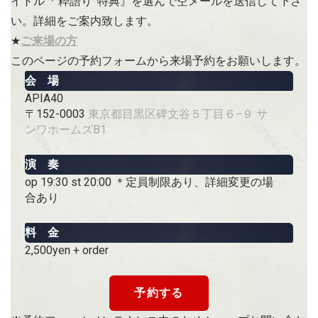
イトル『’粋語り’ 特典』を選んで空メールを送信して下さ
い。詳細をご案内致します。
★
ご来場の方
このページの予約フォームから来場予約をお願いします。
会 場
APIA40
〒152-0003
東京都目黒区碑文谷５丁目６−９ サ
ンワホームズB1
演 奏
op 19:30 st 20:00 ＊定員制限あり、詳細変更の場
合あり
料 金
2,500yen + order
予約する