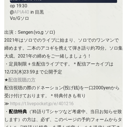
op 19:30
@
APIA40
in 目黒
Vo/Gソロ
出演：Sengen.(vo,g ソロ)
2021年はソロでのライブに始まり、ソロでのワンマンで
締めます。二本のアコギを携えて弾き語り約70分。ソロ集
大成。2021年の締めをご一緒しましょう！
・定員制限 + 生配信ライブです。＊配信アーカイブは
12/23(木)23:59まで公開予定
★
配信視聴の方
配信視聴の際のドネーション(投げ銭)を一口2000yenから
受け付けております。＊特典付きも有り
≫
https://t.livepocket.jp/e/401216
・
配信特典
（’粋語り’Tシャツなど考慮中、当日お知らせ致
します）の方は、必ず、このページの予約フォームからタ