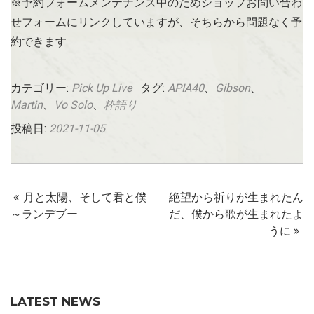
※予約フォームメンテナンス中のためショップお問い合わ
せフォームにリンクしていますが、そちらから問題なく予
約できます
カテゴリー:
Pick Up Live
タグ:
APIA40
、
Gibson
、
Martin
、
Vo Solo
、
粋語り
投稿日:
2021-11-05
月と太陽、そして君と僕
絶望から祈りが生まれたん
～ランデブー
だ、僕から歌が生まれたよ
うに
LATEST NEWS