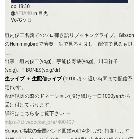
op 18:30
@
APIA40
in 目黒
Vo/Gソロ
垣内俊二名義でのソロ弾き語りブッキングライブ。Gibson
のHummingbirdで演奏。生で見るも良し、配信で見るも良
し。
出演：垣内俊二(vo,g)、宇能伎寿哉(vo,g)、川口祥子
(vo,g)、T-BONES(vo,g/dr)
生ライブ ＋ 生配信ライブ
(19:00頃～ 遅い時間まで配信予
定)です。
配信視聴の際のドネーション(投げ銭)を一口1000yenから
受け付けております。
詳細はこちらをご覧下さい ⇒
https://t.livepocket.jp/e/400407
Sengen.掲載の全国バンド図鑑vol.14少しだけ持参します。