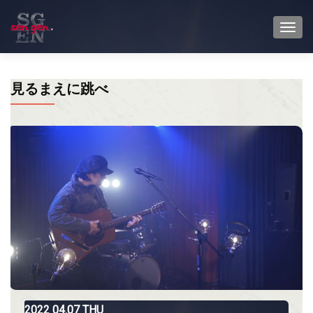
TOGG
見るまえに跳べ
2022
04.07
THU