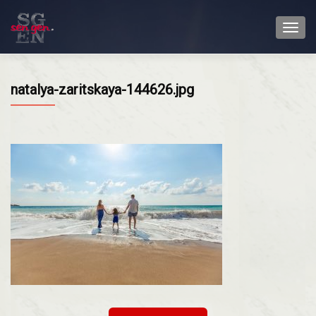
TOGG
natalya-zaritskaya-144626.jpg