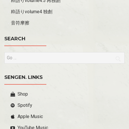
粋語りvolume4.5 再独創
粋語りvolume4 独創
音符摩擦
SEARCH
SENGEN. LINKS
Shop
Spotify
Apple Music
YouTube Music