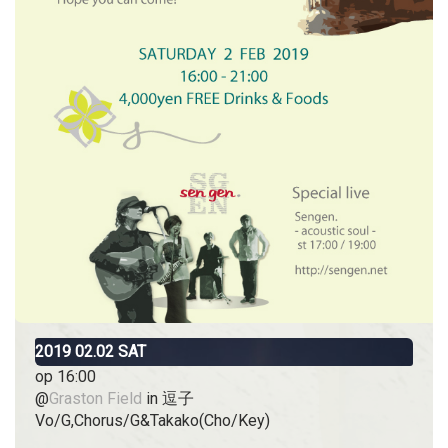
2019
02.02
SAT
op 16:00
@
Graston Field
in 逗子
Vo/G,Chorus/G&Takako(Cho/Key)