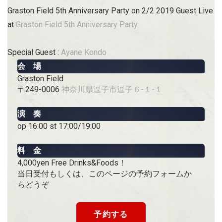
Graston Field 5th Anniversary Party on 2/2 2019 Guest Live
at
Graston Field 5th Anniversary Party
Special Guest :
Ayane Kondo
会 場
Graston Field
〒249-0006
神奈川県逗子市逗子６-１-１
演 奏
op 16:00 st 17:00/19:00
料 金
4,000yen Free Drinks&Foods！
当日受付もしくは、このページの予約フォームか
らどうぞ
予約する