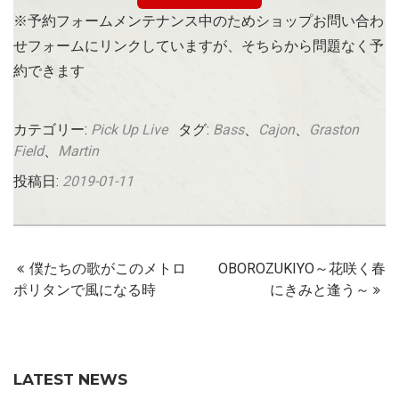
※予約フォームメンテナンス中のためショップお問い合わ
せフォームにリンクしていますが、そちらから問題なく予
約できます
カテゴリー:
Pick Up Live
タグ:
Bass
、
Cajon
、
Graston
Field
、
Martin
投稿日:
2019-01-11
僕たちの歌がこのメトロ
OBOROZUKIYO～花咲く春
ポリタンで風になる時
にきみと逢う～
LATEST NEWS