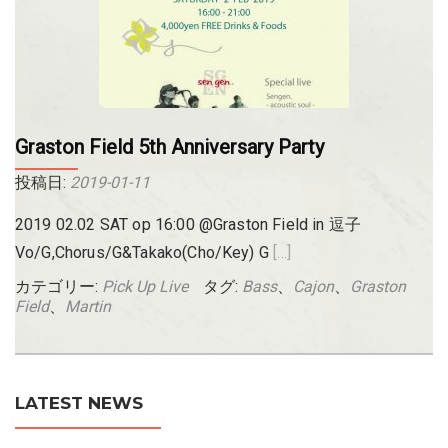
Graston Field 5th Anniversary Party
投稿日:
2019-01-11
2019 02.02 SAT op 16:00 @Graston Field in 逗子
Read more about Graston
Vo/G,Chorus/G&Takako(Cho/Key) G
[…]
カテゴリー:
Pick Up Live
タグ:
Bass
、
Cajon
、
Graston
Field
、
Martin
LATEST NEWS