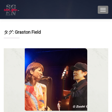
TOGG
タグ:
Graston Field