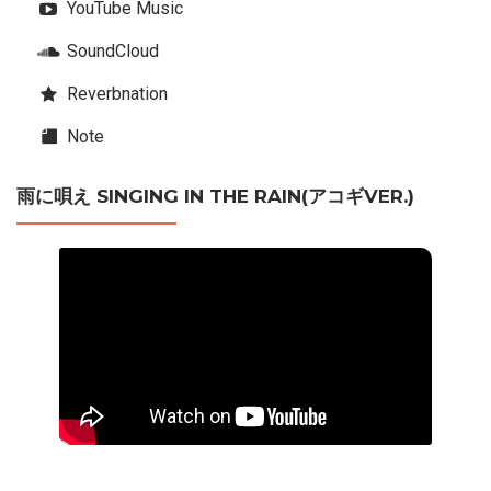
YouTube Music
SoundCloud
Reverbnation
Note
雨に唄え SINGING IN THE RAIN(アコギVER.)