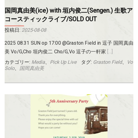
国岡真由美(ice) with 垣内俊二(Sengen.) 生歌ア
コースティックライブ/SOLD OUT
投稿日:
2025-08-08
2025 08.31 SUN op 17:00 @Graston Field in 逗子 国岡真由
Read more
美 Vo/G,Cho 垣内俊二 Cho/G,Vo 逗子の一軒家
[…]
カテゴリー:
Media
、
Pick Up Live
タグ:
Graston Field
、
Vo
Solo
、
国岡真由美